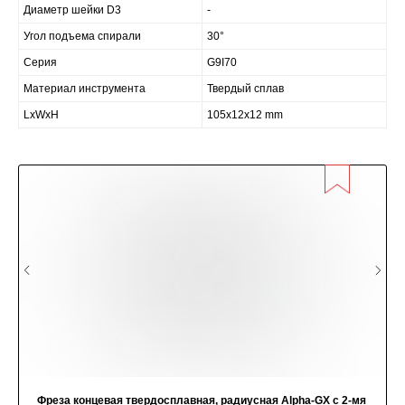
Диаметр шейки D3
-
Угол подъема спирали
30°
Серия
G9I70
Материал инструмента
Твердый сплав
LxWxH
105x12x12 mm
Фреза концевая твердосплавная, радиусная Alpha-GX c 2-мя