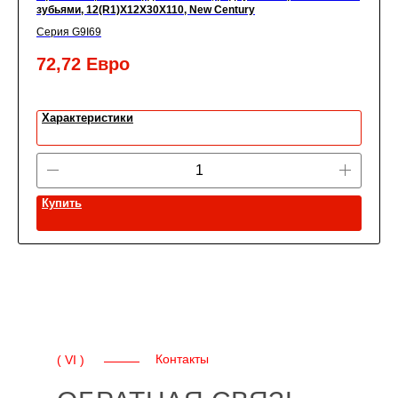
зубьями, 12(R1)X12X30X110, New Century
Серия G9I69
72,72
Евро
Характеристики
Купить
Контакты
( VI )