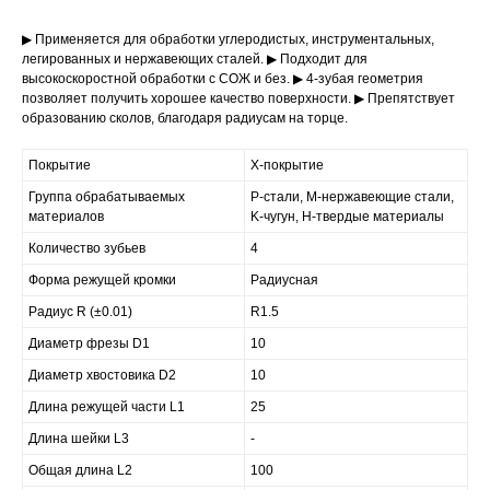
▶ Применяется для обработки углеродистых, инструментальных,
легированных и нержавеющих сталей. ▶ Подходит для
высокоскоростной обработки с СОЖ и без. ▶ 4-зубая геометрия
позволяет получить хорошее качество поверхности. ▶ Препятствует
образованию сколов, благодаря радиусам на торце.
Покрытие
X-покрытие
Группа обрабатываемых
P-стали, M-нержавеющие стали,
материалов
K-чугун, H-твердые материалы
Количество зубьев
4
Форма режущей кромки
Радиусная
Радиус R (±0.01)
R1.5
Диаметр фрезы D1
10
Диаметр хвостовика D2
10
Длина режущей части L1
25
Длина шейки L3
-
Общая длина L2
100