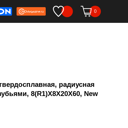
0
твердосплавная, радиусная
зубьями, 8(R1)X8X20X60, New