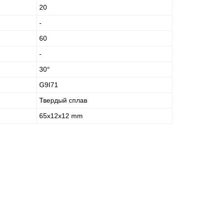
20
-
60
-
30°
G9I71
Твердый сплав
65x12x12 mm