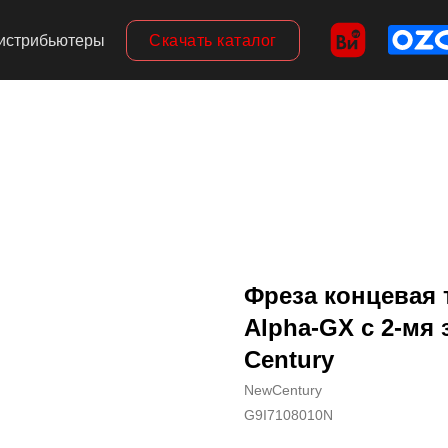
Скачать каталог
истрибьютеры
Фреза концевая 
Alpha-GX c 2-мя 
Century
NewCentury
G9I7108010N