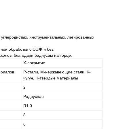
 углеродистых, инструментальных, легированных
ной обработки с СОЖ и без.
колов, благодаря радиусам на торце.
X-покрытие
ериалов
P-стали, M-нержавеющие стали, K-
чугун, H-твердые материалы
2
Радиусная
R1.0
8
8