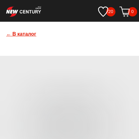
20
0
← В каталог