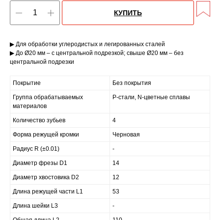
КУПИТЬ
▶ Для обработки углеродистых и легированных сталей
▶ До Ø20 мм – с центральной подрезкой; свыше Ø20 мм – без
центральной подрезки
Покрытие
Без покрытия
Группа обрабатываемых
P-стали, N-цветные сплавы
материалов
Количество зубьев
4
Форма режущей кромки
Черновая
Радиус R (±0.01)
-
Диаметр фрезы D1
14
Диаметр хвостовика D2
12
Длина режущей части L1
53
Длина шейки L3
-