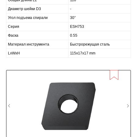
Общая длина L2
110
Диаметр шейки D3
-
Угол подъема спирали
30°
Серия
ESH753
Фаска
0.55
Материал инструмента
Быстрорежущая сталь
LxWxH
115x17x17 mm