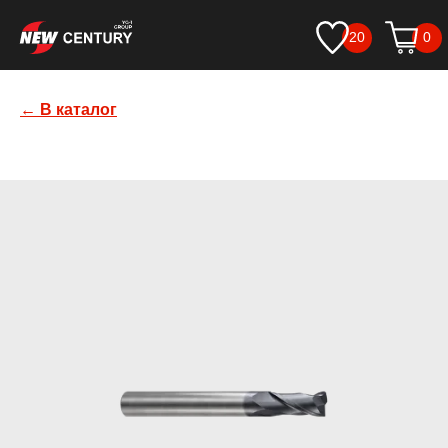
20
0
← В каталог