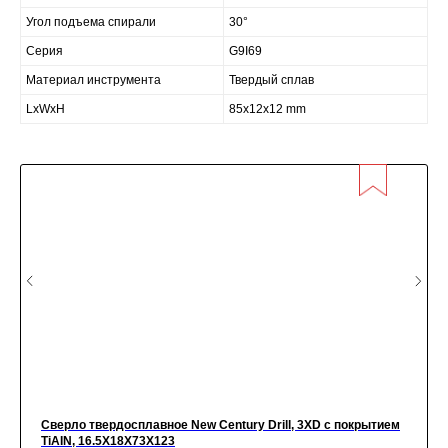
Угол подъема спирали
30°
Серия
G9I69
Материал инструмента
Твердый сплав
LxWxH
85x12x12 mm
Сверло твердосплавное New Century Drill, 3XD с покрытием
TiАIN, 16.5X18X73X123