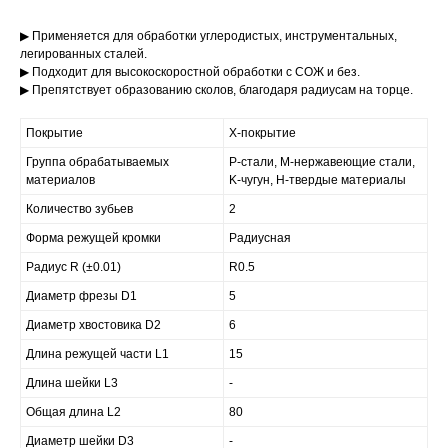
▶ Применяется для обработки углеродистых, инструментальных,
легированных сталей.
▶ Подходит для высокоскоростной обработки с СОЖ и без.
▶ Препятствует образованию сколов, благодаря радиусам на торце.
Покрытие
X-покрытие
Группа обрабатываемых
P-стали, M-нержавеющие стали,
материалов
K-чугун, H-твердые материалы
Количество зубьев
2
Форма режущей кромки
Радиусная
Радиус R (±0.01)
R0.5
Диаметр фрезы D1
5
Диаметр хвостовика D2
6
Длина режущей части L1
15
Длина шейки L3
-
Общая длина L2
80
Диаметр шейки D3
-