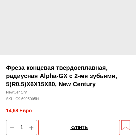
Фреза концевая твердосплавная,
радиусная Alpha-GX c 2-мя зубьями,
5(R0.5)X6X15X80, New Century
NewCentury
SKU:
G9I6905005N
14,68
Евро
КУПИТЬ