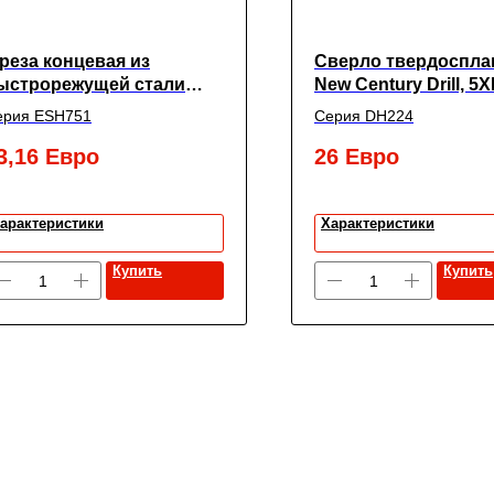
реза концевая из
Сверло твердоспла
ыстрорежущей стали
New Century Drill, 5X
UPER HARDENED
покрытием TiАIN,
ерия ESH751
Серия DH224
ногозубая с углом
5.65X6X44X82
пирали 30° черновая с
3,16
Евро
26
Евро
рупной насечкой
короченная,
2X12X26X83, New Century
арактеристики
Характеристики
Купить
Купить