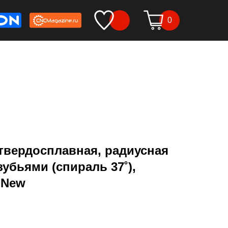
0
твердосплавная, радиусная
зубьями (спираль 37˚),
 New