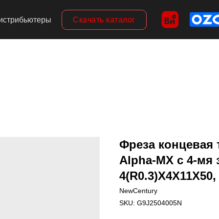
Скачать каталог
истрибьютеры
Фреза концевая 
Alpha-MX c 4-мя 
4(R0.3)X4X11X50,
NewCentury
SKU:
G9J2504005N