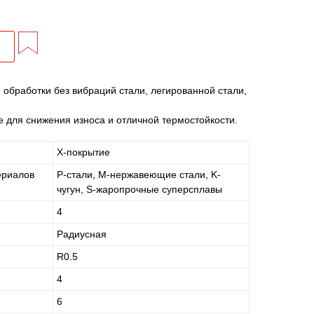
обработки без вибраций стали, легированной стали,
 для снижения износа и отличной термостойкости.
X-покрытие
ериалов
P-стали, M-нержавеющие стали, K-
чугун, S-жаропрочные суперсплавы
4
Радиусная
R0.5
4
6