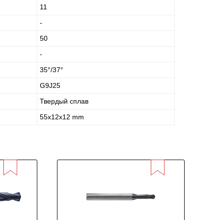
11
-
50
-
35°/37°
G9J25
Твердый сплав
55x12x12 mm