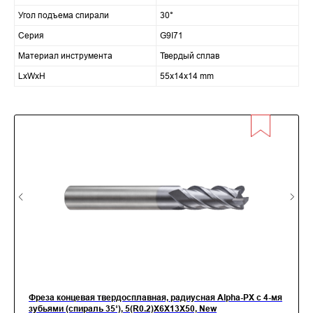
Угол подъема спирали
30°
Серия
G9I71
Материал инструмента
Твердый сплав
LxWxH
55x14x14 mm
Фреза концевая твердосплавная, радиусная Alpha-PX c 4-мя
зубьями (спираль 35˚), 5(R0.2)X6X13X50, New