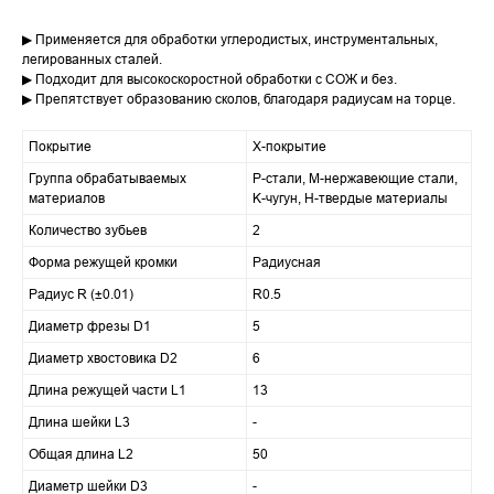
▶ Применяется для обработки углеродистых, инструментальных,
легированных сталей.
▶ Подходит для высокоскоростной обработки с СОЖ и без.
▶ Препятствует образованию сколов, благодаря радиусам на торце.
Покрытие
X-покрытие
Группа обрабатываемых
P-стали, M-нержавеющие стали,
материалов
K-чугун, H-твердые материалы
Количество зубьев
2
Форма режущей кромки
Радиусная
Радиус R (±0.01)
R0.5
Диаметр фрезы D1
5
Диаметр хвостовика D2
6
Длина режущей части L1
13
Длина шейки L3
-
Общая длина L2
50
Диаметр шейки D3
-