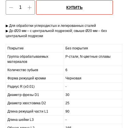
КУПИТЬ
▶ Для обработки углеродистых и легированных сталей
▶ До Ø20 мм – с центральной подрезкой; свыше Ø20 мм – без
центральной подрезки
Покрытие
Без покрытия
Группа обрабатываемых
P-стали, N-цветные сплавы
материалов
Количество зубьев
6
Форма режущей кромки
Черновая
Радиус R (±0.01)
-
Диаметр фрезы D1
30
Диаметр хвостовика D2
25
Длина режущей части L1
90
Длина шейки L3
-