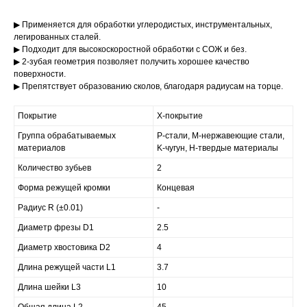
▶ Применяется для обработки углеродистых, инструментальных,
легированных сталей.
▶ Подходит для высокоскоростной обработки с СОЖ и без.
▶ 2-зубая геометрия позволяет получить хорошее качество
поверхности.
▶ Препятствует образованию сколов, благодаря радиусам на торце.
Покрытие
X-покрытие
Группа обрабатываемых
P-стали, M-нержавеющие стали,
материалов
K-чугун, H-твердые материалы
Количество зубьев
2
Форма режущей кромки
Концевая
Радиус R (±0.01)
-
Диаметр фрезы D1
2.5
Диаметр хвостовика D2
4
Длина режущей части L1
3.7
Длина шейки L3
10