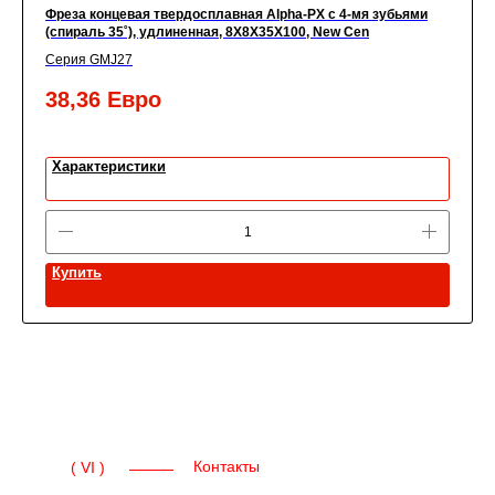
Фреза концевая твердосплавная Alpha-PX c 4-мя зубьями
(спираль 35˚), удлиненная, 8X8X35X100, New Cen
Серия GMJ27
38,36
Евро
Характеристики
Купить
Контакты
( VI )