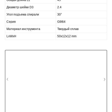
Общая длина L2
45
Диаметр шейки D3
2.4
Угол подъема спирали
30°
Серия
G9I64
Материал инструмента
Твердый сплав
LxWxH
50x12x12 mm