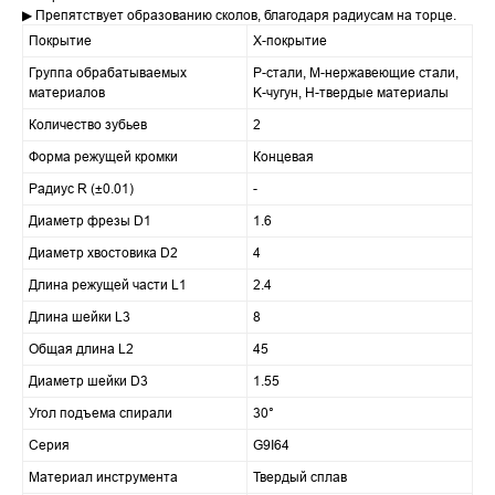
▶ Препятствует образованию сколов, благодаря радиусам на торце.
Покрытие
X-покрытие
Группа обрабатываемых
P-стали, M-нержавеющие стали,
материалов
K-чугун, H-твердые материалы
Количество зубьев
2
Форма режущей кромки
Концевая
Радиус R (±0.01)
-
Диаметр фрезы D1
1.6
Диаметр хвостовика D2
4
Длина режущей части L1
2.4
Длина шейки L3
8
Общая длина L2
45
Диаметр шейки D3
1.55
Угол подъема спирали
30°
Серия
G9I64
Материал инструмента
Твердый сплав