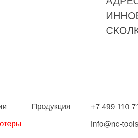
АДРЕС
ИННО
СКОЛ
Продукция
+7 499 110 7
ии
ютеры
info@nc-tools