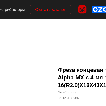
Скачать каталог
истрибьютеры
Фреза концевая 
Alpha-MX c 4-мя 
16(R2.0)X16X40X1
NewCentury
G9J2516020N