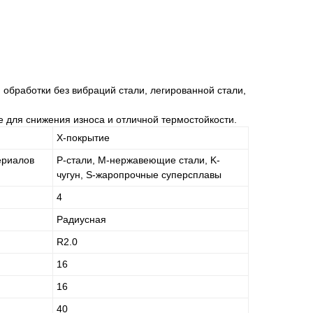
обработки без вибраций стали, легированной стали,
 для снижения износа и отличной термостойкости.
X-покрытие
ериалов
P-стали, M-нержавеющие стали, K-
чугун, S-жаропрочные суперсплавы
4
Радиусная
R2.0
16
16
40