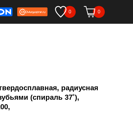
0
0
твердосплавная, радиусная
зубьями (спираль 37˚),
00,