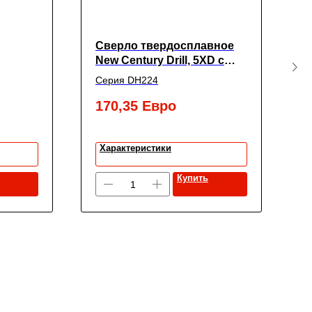
Сверло твердосплавное
С
New Century Drill, 5XD с
N
c 2-мя
покрытием TiАIN,
п
Серия DH224
С
18.8X20X101X153
6
, New
170,35
Евро
2
Характеристики
Купить