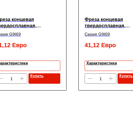
реза концевая
Фреза концевая
вердосплавная,
твердосплавная,
адиусная Alpha-GX c 2-мя
радиусная Alpha-GX 
ерия G9I69
Серия G9I69
убьями,
зубьями,
0(R1)X10X25X100, New
10(R1.5)X10X25X100
1,12
Евро
41,12
Евро
entury
Century
арактеристики
Характеристики
Купить
Купить