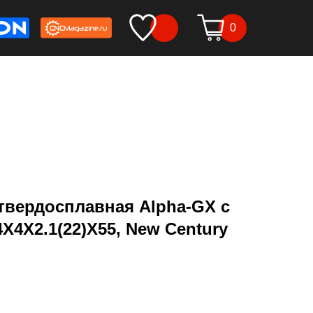
0
твердосплавная Alpha-GX c
4X4X2.1(22)X55, New Century