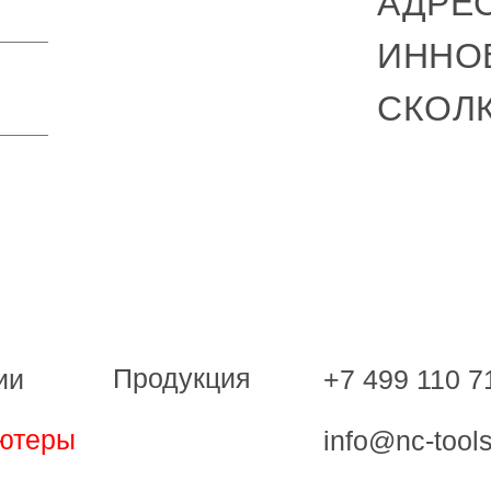
АДРЕС
ИННО
СКОЛ
Продукция
+7 499 110 7
ии
ютеры
info@nc-tools