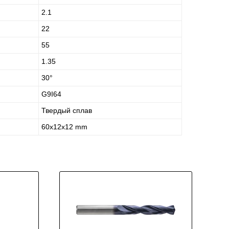
2.1
22
55
1.35
30°
G9I64
Твердый сплав
60x12x12 mm