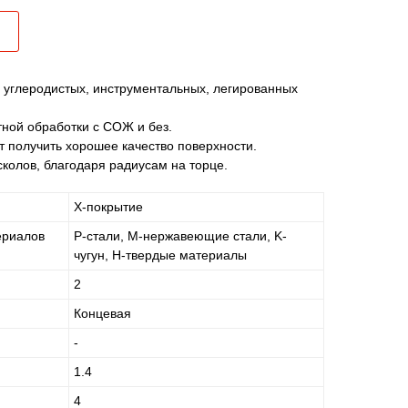
 углеродистых, инструментальных, легированных
ной обработки с СОЖ и без.
т получить хорошее качество поверхности.
колов, благодаря радиусам на торце.
X-покрытие
ериалов
P-стали, M-нержавеющие стали, K-
чугун, H-твердые материалы
2
Концевая
-
1.4
4