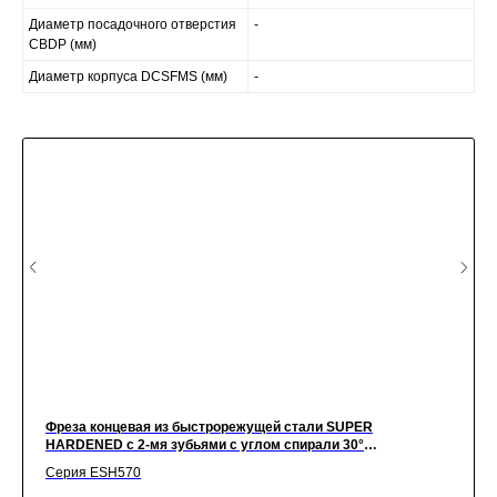
Диаметр посадочного отверстия
-
CBDP (мм)
Диаметр корпуса DCSFMS (мм)
-
Фреза концевая из быстрорежущей стали SUPER
HARDENED с 2-мя зубьями с углом спирали 30°
укороченная, 11X12X13X70, New Century
Серия ESH570