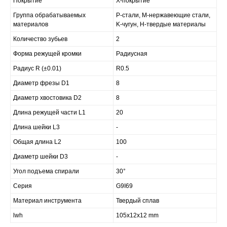
Покрытие
X-покрытие
Группа обрабатываемых
P-стали, M-нержавеющие стали,
материалов
K-чугун, H-твердые материалы
Количество зубьев
2
Форма режущей кромки
Радиусная
Радиус R (±0.01)
R0.5
Диаметр фрезы D1
8
Диаметр хвостовика D2
8
Длина режущей части L1
20
Длина шейки L3
-
Общая длина L2
100
Диаметр шейки D3
-
Угол подъема спирали
30°
Серия
G9I69
Материал инструмента
Твердый сплав
lwh
105x12x12 mm