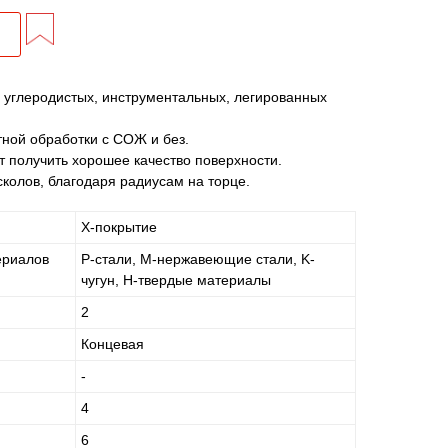
 углеродистых, инструментальных, легированных
ной обработки с СОЖ и без.
т получить хорошее качество поверхности.
колов, благодаря радиусам на торце.
X-покрытие
ериалов
P-стали, M-нержавеющие стали, K-
чугун, H-твердые материалы
2
Концевая
-
4
6