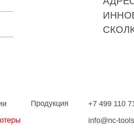
АДРЕС
ИННО
СКОЛ
Продукция
+7 499 110 7
ии
ютеры
info@nc-tools