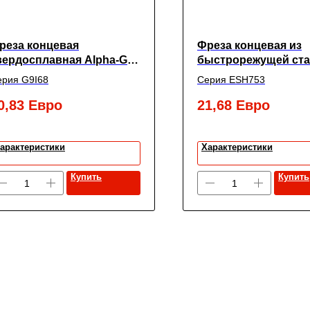
реза концевая
Фреза концевая из
вердосплавная Alpha-GX
быстрорежущей ст
 2-мя зубьями,
SUPER HARDENED
ерия G9I68
Серия ESH753
X6X6(30)X90, New Century
многозубая с углом
спирали 30° чернов
0,83
Евро
21,68
Евро
мелкой насечкой
укороченная,
17X16X32X92, New C
арактеристики
Характеристики
Купить
Купить