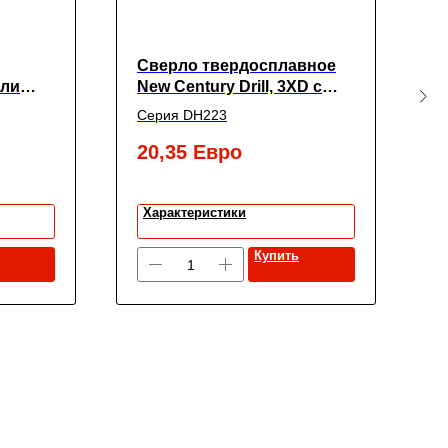
Сверло твердосплавное
С
али
New Century Drill, 3XD с
N
покрытием TiАIN,
п
Серия DH223
С
3.1X6X20X62
1
ая с
20,35
Евро
3
entury
Характеристики
Купить