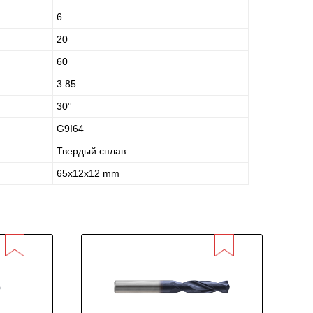
6
20
60
3.85
30°
G9I64
Твердый сплав
65x12x12 mm