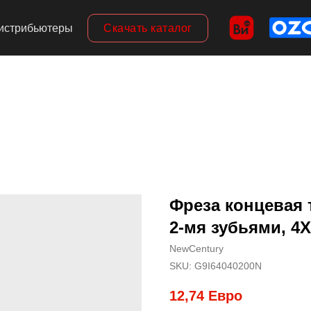
Скачать каталог
истрибьютеры
Фреза концевая 
2-мя зубьями, 4X
NewCentury
SKU:
G9I64040200N
12,74
Евро