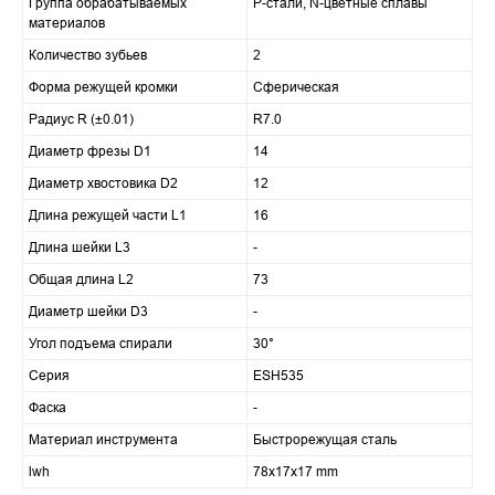
Группа обрабатываемых
P-стали, N-цветные сплавы
материалов
Количество зубьев
2
Форма режущей кромки
Сферическая
Радиус R (±0.01)
R7.0
Диаметр фрезы D1
14
Диаметр хвостовика D2
12
Длина режущей части L1
16
Длина шейки L3
-
Общая длина L2
73
Диаметр шейки D3
-
Угол подъема спирали
30°
Серия
ESH535
Фаска
-
Материал инструмента
Быстрорежущая сталь
lwh
78x17x17 mm