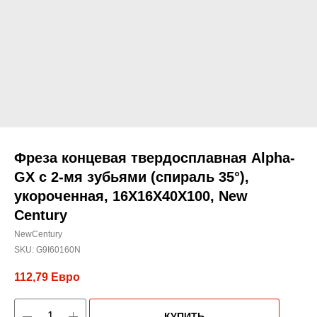
Фреза концевая твердосплавная Alpha-
GX c 2-мя зубьями (спираль 35°),
укороченная, 16X16X40X100, New
Century
NewCentury
SKU:
G9I60160N
112,79
Евро
КУПИТЬ