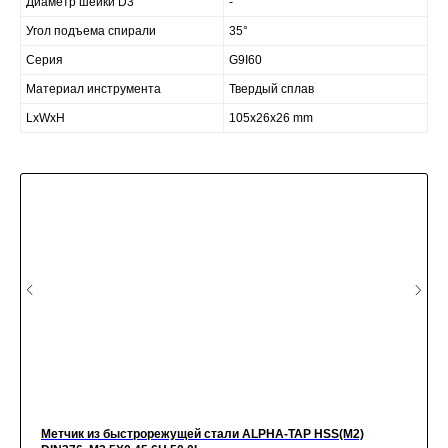
Диаметр шейки D3
-
Угол подъема спирали
35°
Серия
G9I60
Материал инструмента
Твердый сплав
LxWxH
105x26x26 mm
Метчик из быстрорежущей стали ALPHA-TAP HSS(M2)