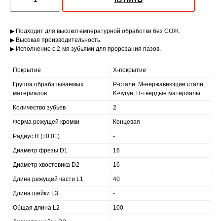
▶ Подходит для высокотемпературной обработки без СОЖ.
▶ Высокая производительность.
▶ Исполнение с 2-мя зубьями для прорезания пазов.
Покрытие
X-покрытие
Группа обрабатываемых
P-стали, M-нержавеющие стали,
материалов
K-чугун, H-твердые материалы
Количество зубьев
2
Форма режущей кромки
Концевая
Радиус R (±0.01)
-
Диаметр фрезы D1
16
Диаметр хвостовика D2
16
Длина режущей части L1
40
Длина шейки L3
-
Общая длина L2
100