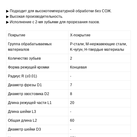
▶ Подходит для высокотемпературной обработки без СОЖ.
▶ Высокая производительность.
▶ Исполнение с 2-мя зубьями для прорезания пазов.
Покрытие
X-покрытие
Группа обрабатываемых
P-стали, M-нержавеющие стали,
материалов
K-чугун, H-твердые материалы
Количество зубьев
2
Форма режущей кромки
Концевая
Радиус R (±0.01)
-
Диаметр фрезы D1
7
Диаметр хвостовика D2
8
Длина режущей части L1
20
Длина шейки L3
-
Общая длина L2
60
Диаметр шейки D3
-