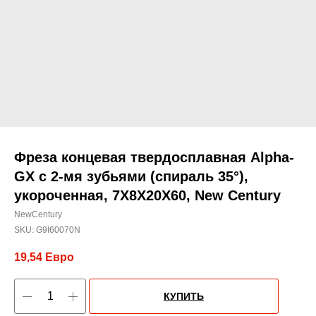
Фреза концевая твердосплавная Alpha-
GX c 2-мя зубьями (спираль 35°),
укороченная, 7X8X20X60, New Century
NewCentury
SKU:
G9I60070N
19,54
Евро
КУПИТЬ