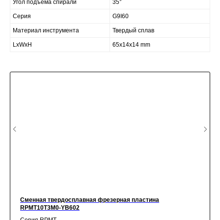
Угол подъема спирали
35°
Серия
G9I60
Материал инструмента
Твердый сплав
LxWxH
65x14x14 mm
Сменная твердосплавная фрезерная пластина
RPMT10T3M0-YB602