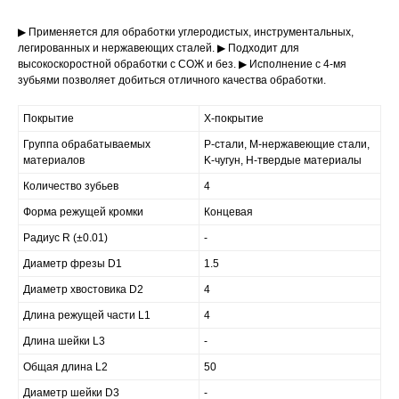
▶ Применяется для обработки углеродистых, инструментальных,
легированных и нержавеющих сталей. ▶ Подходит для
высокоскоростной обработки с СОЖ и без. ▶ Исполнение с 4-мя
зубьями позволяет добиться отличного качества обработки.
Покрытие
X-покрытие
Группа обрабатываемых
P-стали, M-нержавеющие стали,
материалов
K-чугун, H-твердые материалы
Количество зубьев
4
Форма режущей кромки
Концевая
Радиус R (±0.01)
-
Диаметр фрезы D1
1.5
Диаметр хвостовика D2
4
Длина режущей части L1
4
Длина шейки L3
-
Общая длина L2
50
Диаметр шейки D3
-