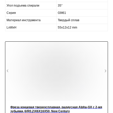
Угол подъема спирали
35°
Серия
G9I61
Материал инструмента
Твердый сплав
LxWxH
55x12x12 mm
Фреза концевая твердосплавная, радиусная Alpha-GX c 2-мя
зубьями, 6(R0.2)X6X16X50, New Century