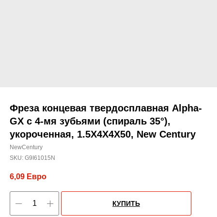
Фреза концевая твердосплавная Alpha-
GX c 4-мя зубьями (спираль 35°),
укороченная, 1.5X4X4X50, New Century
NewCentury
SKU:
G9I61015N
6,09
Евро
КУПИТЬ