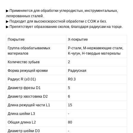
▶ Применяется для обработки углеродистых, инструментальных,
легированных сталей.
▶ Подходит для высокоскоростной обработки с СОЖ и без.
▶ Препятствует образованию сколов, благодаря радиусам на торце.
Покрытие
X-покрытие
Группа обрабатываемых
P-стали, M-нержавеющие стали,
материалов
K-чугун, H-твердые материалы
Количество зубьев
2
Форма режущей кромки
Радиусная
Радиус R (±0.01)
R0.3
Диаметр фрезы D1
5
Диаметр хвостовика D2
6
Длина режущей части L1
15
Длина шейки L3
-
Общая длина L2
80
Диаметр шейки D3
-