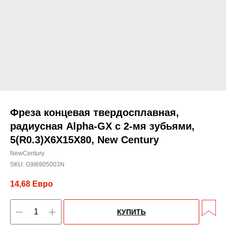
Фреза концевая твердосплавная,
радиусная Alpha-GX c 2-мя зубьями,
5(R0.3)X6X15X80, New Century
NewCentury
SKU:
G9I6905003N
14,68
Евро
КУПИТЬ