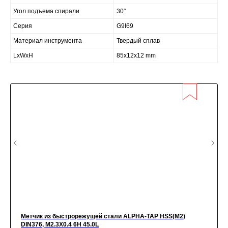
Угол подъема спирали
30°
Серия
G9I69
Материал инструмента
Твердый сплав
LxWxH
85x12x12 mm
Метчик из быстрорежущей стали ALPHA-TAP HSS(M2)
DIN376, M2.3X0.4 6H 45.0L