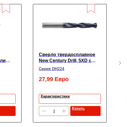
Сверло твердосплавное
Ф
али
New Century Drill, 5XD с
т
 3-мя
покрытием TiАIN,
c
Серия DH224
С
ирали
6.3X8X53X91
у
N
27,99
Евро
7
entury
Характеристики
Купить