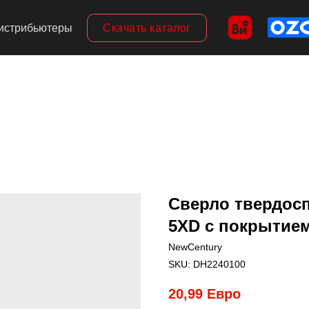
Скачать каталог
истрибьютеры
Сверло твердоспл
5XD с покрытием
NewCentury
SKU:
DH2240100
20,99
Евро