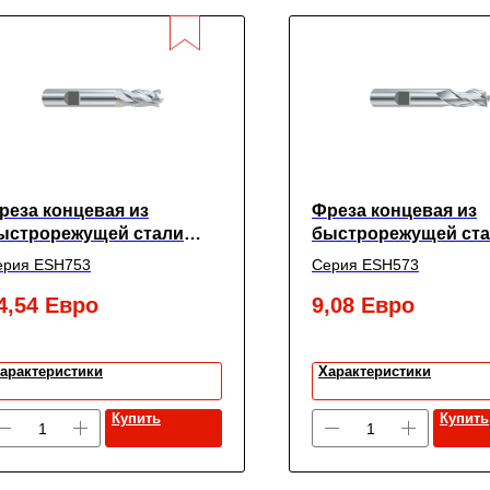
реза концевая из
Фреза концевая из
ыстрорежущей стали
быстрорежущей ст
UPER HARDENED
SUPER HARDENED с
ерия ESH753
Серия ESH573
ногозубая с углом
зубьями с углом сп
пирали 30° черновая с
30° укороченная,
4,54
Евро
9,08
Евро
елкой насечкой
11X12X22X79, New C
короченная,
2X12X26X83, New Century
арактеристики
Характеристики
Купить
Купить