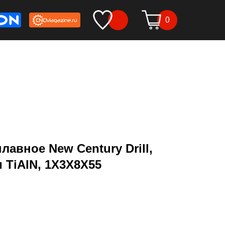
0
авное New Century Drill,
 TiАIN, 1X3X8X55