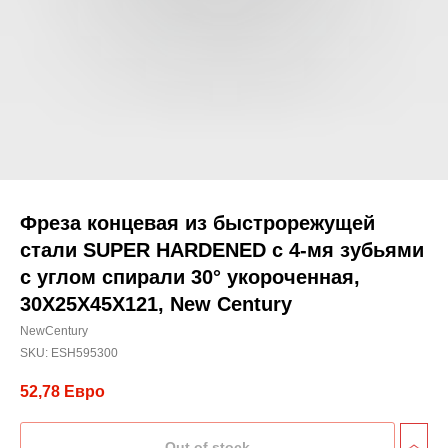
Фреза концевая из быстрорежущей
стали SUPER HARDENED с 4-мя зубьями
с углом спирали 30° укороченная,
30X25X45X121, New Century
NewCentury
SKU:
ESH595300
52,78
Евро
Out of stock