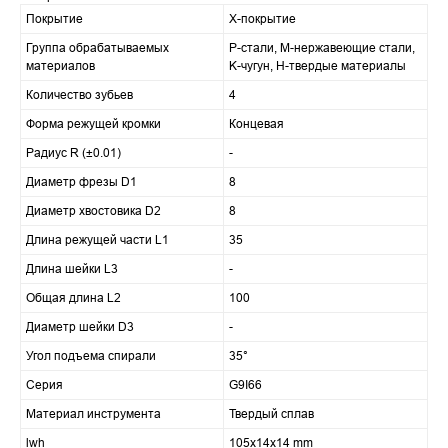
Покрытие
X-покрытие
Группа обрабатываемых
P-стали, M-нержавеющие стали,
материалов
K-чугун, H-твердые материалы
Количество зубьев
4
Форма режущей кромки
Концевая
Радиус R (±0.01)
-
Диаметр фрезы D1
8
Диаметр хвостовика D2
8
Длина режущей части L1
35
Длина шейки L3
-
Общая длина L2
100
Диаметр шейки D3
-
Угол подъема спирали
35°
Серия
G9I66
Материал инструмента
Твердый сплав
lwh
105x14x14 mm