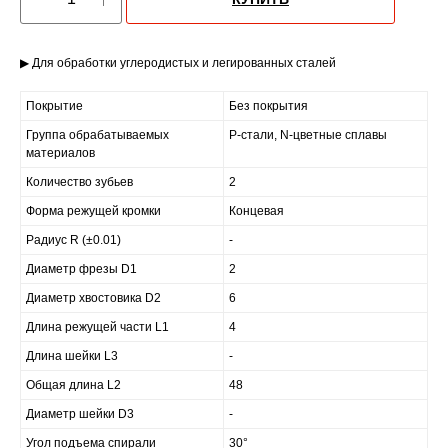
▶ Для обработки углеродистых и легированных сталей
Покрытие
Без покрытия
Группа обрабатываемых
P-стали, N-цветные сплавы
материалов
Количество зубьев
2
Форма режущей кромки
Концевая
Радиус R (±0.01)
-
Диаметр фрезы D1
2
Диаметр хвостовика D2
6
Длина режущей части L1
4
Длина шейки L3
-
Общая длина L2
48
Диаметр шейки D3
-
Угол подъема спирали
30°