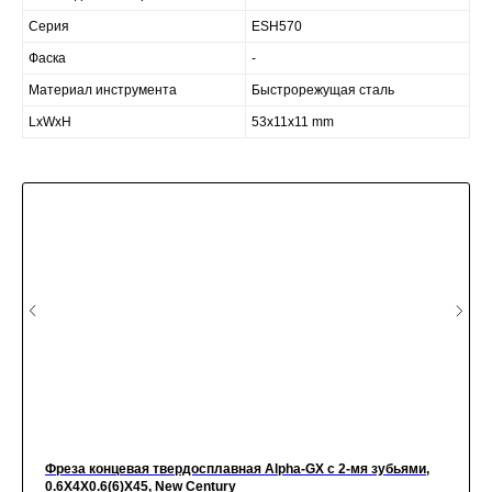
Серия
ESH570
Фаска
-
Материал инструмента
Быстрорежущая сталь
LxWxH
53x11x11 mm
Фреза концевая твердосплавная Alpha-GX c 2-мя зубьями,
0.6X4X0.6(6)X45, New Century