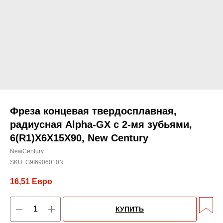
Фреза концевая твердосплавная,
радиусная Alpha-GX c 2-мя зубьями,
6(R1)X6X15X90, New Century
NewCentury
SKU:
G9I6906010N
16,51
Евро
КУПИТЬ