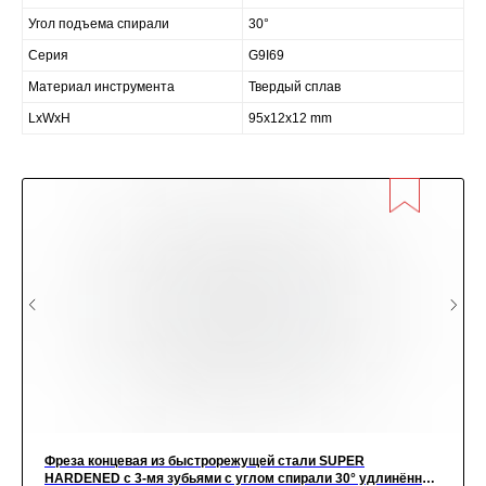
Угол подъема спирали
30°
Серия
G9I69
Материал инструмента
Твердый сплав
LxWxH
95x12x12 mm
Фреза концевая из быстрорежущей стали SUPER
HARDENED с 3-мя зубьями с углом спирали 30° удлинённая,