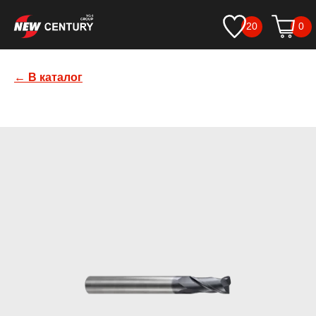
20
0
← В каталог