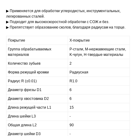
▶ Применяется для обработки углеродистых, инструментальных,
легированных сталей.
▶ Подходит для высокоскоростной обработки с СОЖ и без.
▶ Препятствует образованию сколов, благодаря радиусам на торце.
Покрытие
X-покрытие
Группа обрабатываемых
P-стали, M-нержавеющие стали,
материалов
K-чугун, H-твердые материалы
Количество зубьев
2
Форма режущей кромки
Радиусная
Радиус R (±0.01)
R1.0
Диаметр фрезы D1
6
Диаметр хвостовика D2
6
Длина режущей части L1
15
Длина шейки L3
-
Общая длина L2
90
Диаметр шейки D3
-