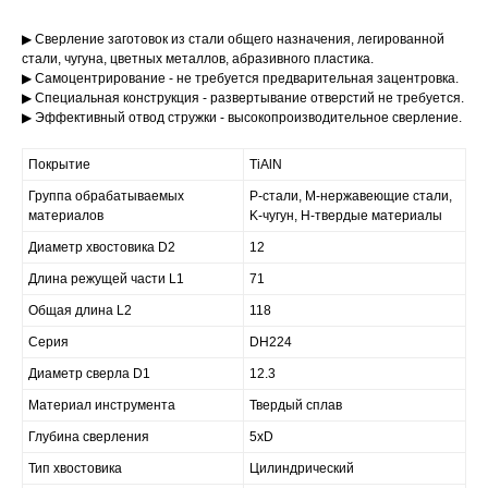
▶ Сверление заготовок из стали общего назначения, легированной
стали, чугуна, цветных металлов, абразивного пластика.
▶ Самоцентрирование - не требуется предварительная зацентровка.
▶ Специальная конструкция - развертывание отверстий не требуется.
▶ Эффективный отвод стружки - высокопроизводительное сверление.
Покрытие
TiAlN
Группа обрабатываемых
P-стали, M-нержавеющие стали,
материалов
K-чугун, H-твердые материалы
Диаметр хвостовика D2
12
Длина режущей части L1
71
Общая длина L2
118
Серия
DH224
Диаметр сверла D1
12.3
Материал инструмента
Твердый сплав
Глубина сверления
5xD
Тип хвостовика
Цилиндрический