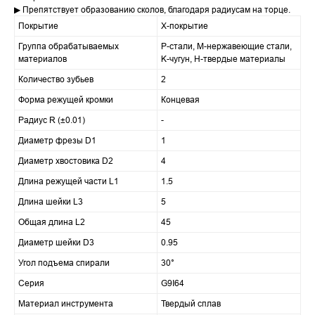
▶ Препятствует образованию сколов, благодаря радиусам на торце.
Покрытие
X-покрытие
Группа обрабатываемых
P-стали, M-нержавеющие стали,
материалов
K-чугун, H-твердые материалы
Количество зубьев
2
Форма режущей кромки
Концевая
Радиус R (±0.01)
-
Диаметр фрезы D1
1
Диаметр хвостовика D2
4
Длина режущей части L1
1.5
Длина шейки L3
5
Общая длина L2
45
Диаметр шейки D3
0.95
Угол подъема спирали
30°
Серия
G9I64
Материал инструмента
Твердый сплав