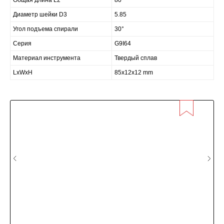
Общая длина L2
80
Диаметр шейки D3
5.85
Угол подъема спирали
30°
Серия
G9I64
Материал инструмента
Твердый сплав
LxWxH
85x12x12 mm