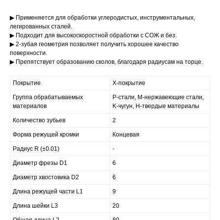
▶ Применяется для обработки углеродистых, инструментальных,
легированных сталей.
▶ Подходит для высокоскоростной обработки с СОЖ и без.
▶ 2-зубая геометрия позволяет получить хорошее качество
поверхности.
▶ Препятствует образованию сколов, благодаря радиусам на торце.
Покрытие
X-покрытие
Группа обрабатываемых
P-стали, M-нержавеющие стали,
материалов
K-чугун, H-твердые материалы
Количество зубьев
2
Форма режущей кромки
Концевая
Радиус R (±0.01)
-
Диаметр фрезы D1
6
Диаметр хвостовика D2
6
Длина режущей части L1
9
Длина шейки L3
20