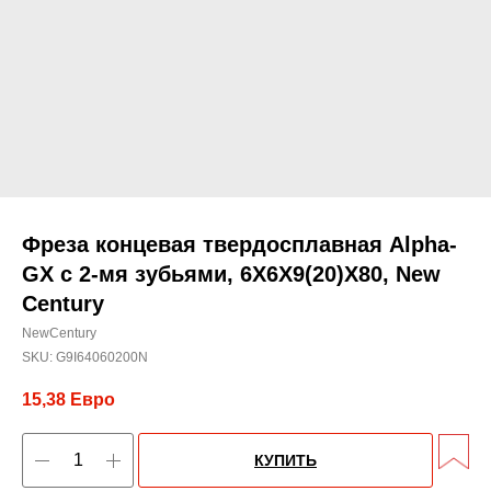
Фреза концевая твердосплавная Alpha-
GX c 2-мя зубьями, 6X6X9(20)X80, New
Century
NewCentury
SKU:
G9I64060200N
15,38
Евро
КУПИТЬ