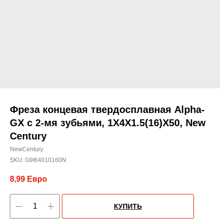
Фреза концевая твердосплавная Alpha-
GX c 2-мя зубьями, 1X4X1.5(16)X50, New
Century
NewCentury
SKU:
G9I64010160N
8,99
Евро
КУПИТЬ