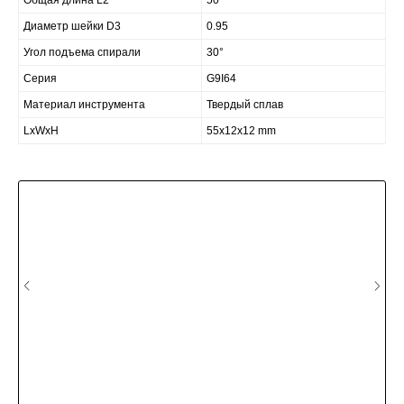
Общая длина L2
50
Диаметр шейки D3
0.95
Угол подъема спирали
30°
Серия
G9I64
Материал инструмента
Твердый сплав
LxWxH
55x12x12 mm