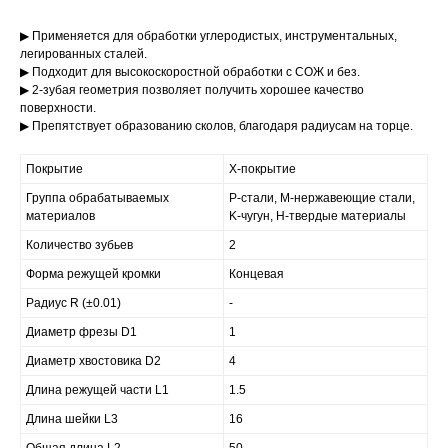
▶ Применяется для обработки углеродистых, инструментальных,
легированных сталей.
▶ Подходит для высокоскоростной обработки с СОЖ и без.
▶ 2-зубая геометрия позволяет получить хорошее качество
поверхности.
▶ Препятствует образованию сколов, благодаря радиусам на торце.
Покрытие
X-покрытие
Группа обрабатываемых
P-стали, M-нержавеющие стали,
материалов
K-чугун, H-твердые материалы
Количество зубьев
2
Форма режущей кромки
Концевая
Радиус R (±0.01)
-
Диаметр фрезы D1
1
Диаметр хвостовика D2
4
Длина режущей части L1
1.5
Длина шейки L3
16