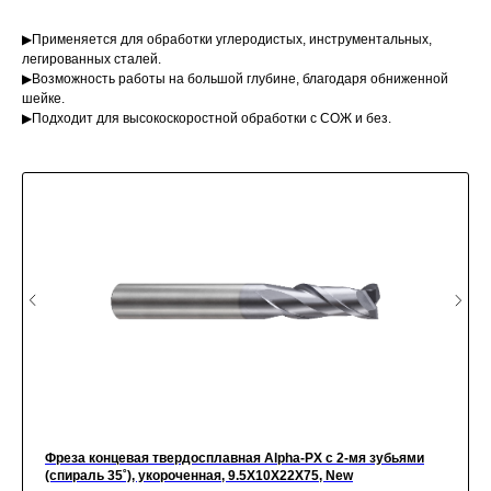
▶Применяется для обработки углеродистых, инструментальных,
легированных сталей.
▶Возможность работы на большой глубине, благодаря обниженной
шейке.
▶Подходит для высокоскоростной обработки с СОЖ и без.
Фреза концевая твердосплавная Alpha-PX c 2-мя зубьями
(спираль 35˚), укороченная, 9.5X10X22X75, New