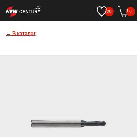
20
0
← В каталог