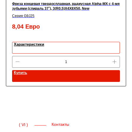
Фреза концевая твердосплавная, радиусная Alpha-MX c 4-мя
зубьями (спираль 37˚), 3(R0.5)X4X8X50, New
Серия G9J25
8,04
Евро
Характеристики
Купить
Контакты
( VI )