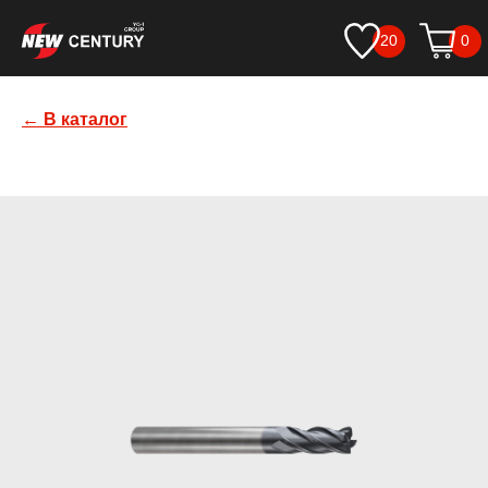
20
0
← В каталог