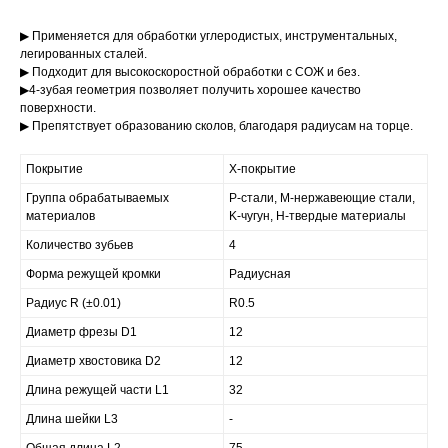
▶ Применяется для обработки углеродистых, инструментальных,
легированных сталей.
▶ Подходит для высокоскоростной обработки с СОЖ и без.
▶4-зубая геометрия позволяет получить хорошее качество
поверхности.
▶ Препятствует образованию сколов, благодаря радиусам на торце.
Покрытие
X-покрытие
Группа обрабатываемых
P-стали, M-нержавеющие стали,
материалов
K-чугун, H-твердые материалы
Количество зубьев
4
Форма режущей кромки
Радиусная
Радиус R (±0.01)
R0.5
Диаметр фрезы D1
12
Диаметр хвостовика D2
12
Длина режущей части L1
32
Длина шейки L3
-