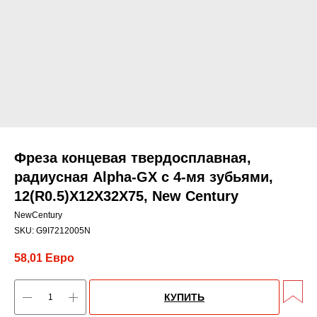
Фреза концевая твердосплавная,
радиусная Alpha-GX c 4-мя зубьями,
12(R0.5)X12X32X75, New Century
NewCentury
SKU:
G9I7212005N
58,01
Евро
КУПИТЬ