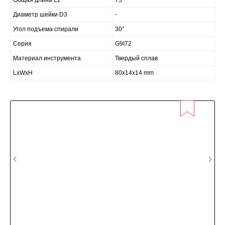
Общая длина L2
75
Диаметр шейки D3
-
Угол подъема спирали
30°
Серия
G9I72
Материал инструмента
Твердый сплав
LxWxH
80x14x14 mm