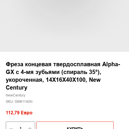
Фреза концевая твердосплавная Alpha-
GX c 4-мя зубьями (спираль 35°),
укороченная, 14X16X40X100, New
Century
NewCentury
SKU:
G9I61140N
112,79
Евро
КУПИТЬ