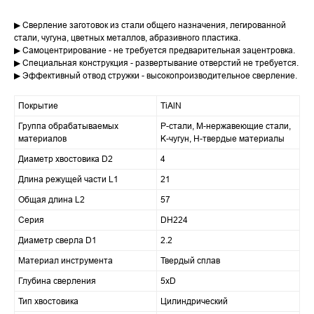
▶ Сверление заготовок из стали общего назначения, легированной
стали, чугуна, цветных металлов, абразивного пластика.
▶ Самоцентрирование - не требуется предварительная зацентровка.
▶ Специальная конструкция - развертывание отверстий не требуется.
▶ Эффективный отвод стружки - высокопроизводительное сверление.
Покрытие
TiAlN
Группа обрабатываемых
P-стали, M-нержавеющие стали,
материалов
K-чугун, H-твердые материалы
Диаметр хвостовика D2
4
Длина режущей части L1
21
Общая длина L2
57
Серия
DH224
Диаметр сверла D1
2.2
Материал инструмента
Твердый сплав
Глубина сверления
5xD
Тип хвостовика
Цилиндрический