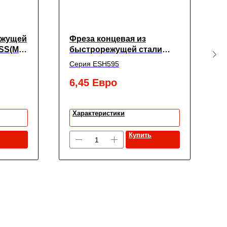
ежущей
Фреза концевая из
С
SS(M2)
быстрорежущей стали
N
125.0L
SUPER HARDENED с 4-мя
п
Серия ESH595
С
зубьями с углом спирали
1
30° укороченная,
6,45
Евро
1
4X6X11X55, New Century
Характеристики
Купить