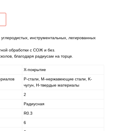
 углеродистых, инструментальных, легированных
ной обработки с СОЖ и без.
колов, благодаря радиусам на торце.
X-покрытие
ериалов
P-стали, M-нержавеющие стали, K-
чугун, H-твердые материалы
2
Радиусная
R0.3
6