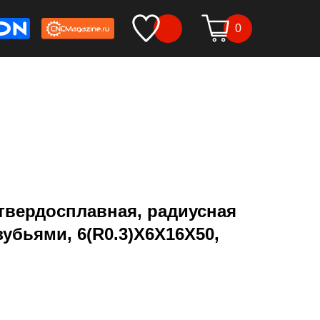
0
твердосплавная, радиусная
зубьями, 6(R0.3)X6X16X50,