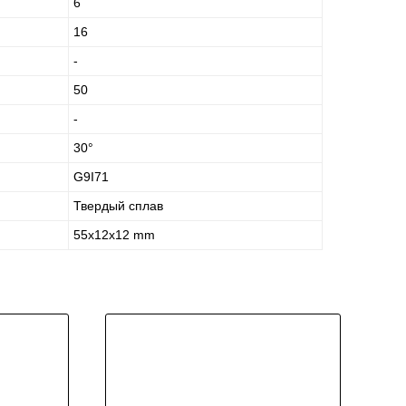
6
16
-
50
-
30°
G9I71
Твердый сплав
55x12x12 mm