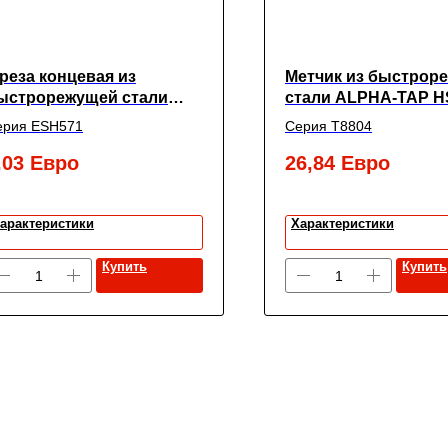
реза концевая из
Метчик из быстрор
ыстрорежущей стали
стали ALPHA-TAP H
UPER HARDENED с 2-мя
DIN376, M18X2.5 6H 
ерия ESH571
Серия T8804
убьями с углом спирали
0° удлинённая, 2X6X7X51,
,03
Евро
26,84
Евро
ew Century
арактеристики
Характеристики
Купить
Купить