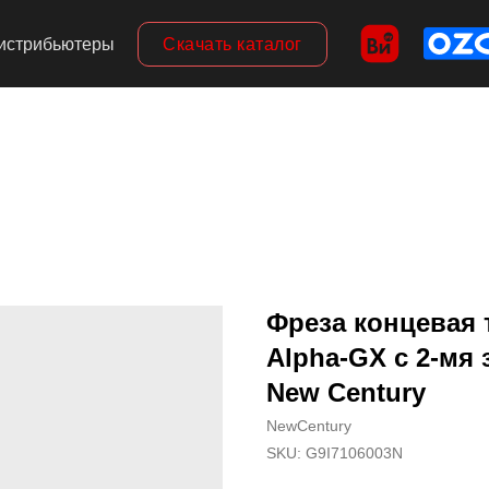
Скачать каталог
истрибьютеры
Фреза концевая 
Alpha-GX c 2-мя 
New Century
NewCentury
SKU:
G9I7106003N