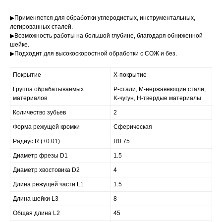
▶Применяется для обработки углеродистых, инструментальных,
легированных сталей.
▶Возможность работы на большой глубине, благодаря обниженной
шейке.
▶Подходит для высокоскоростной обработки с СОЖ и без.
Покрытие
X-покрытие
Группа обрабатываемых
P-стали, M-нержавеющие стали,
материалов
K-чугун, H-твердые материалы
Количество зубьев
2
Форма режущей кромки
Сферическая
Радиус R (±0.01)
R0.75
Диаметр фрезы D1
1.5
Диаметр хвостовика D2
4
Длина режущей части L1
1.5
Длина шейки L3
8
Общая длина L2
45