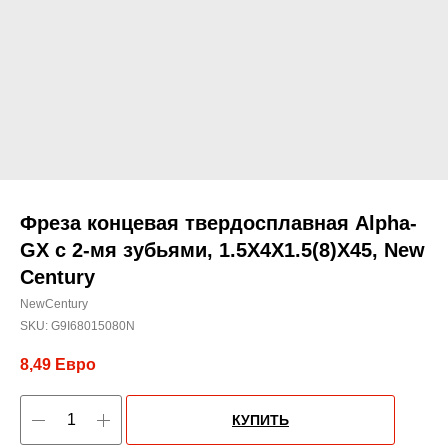
Фреза концевая твердосплавная Alpha-
GX c 2-мя зубьями, 1.5X4X1.5(8)X45, New
Century
NewCentury
SKU:
G9I68015080N
8,49
Евро
КУПИТЬ