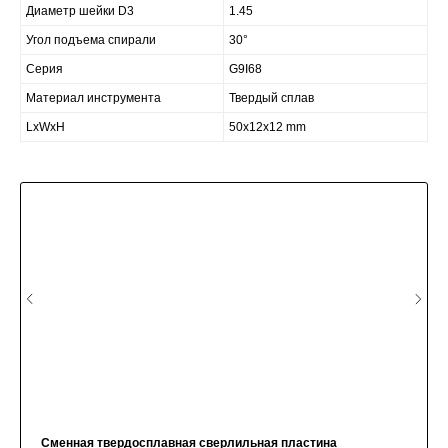
Диаметр шейки D3
1.45
Угол подъема спирали
30°
Серия
G9I68
Материал инструмента
Твердый сплав
LxWxH
50x12x12 mm
Сменная твердосплавная сверлильная пластина