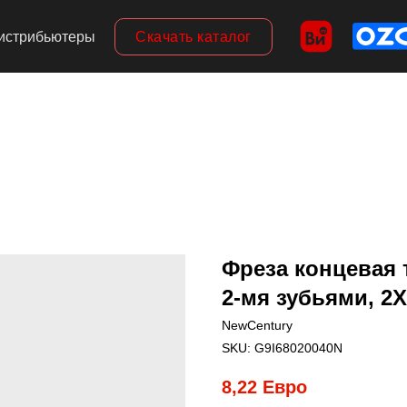
Скачать каталог
истрибьютеры
Фреза концевая 
2-мя зубьями, 2X
NewCentury
SKU:
G9I68020040N
8,22
Евро