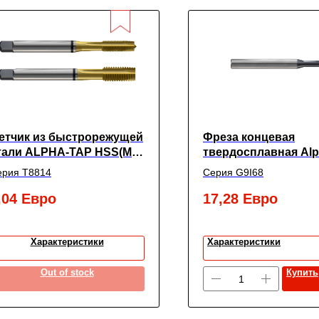
етчик из быстрорежущей
Фреза концевая
тали ALPHA-TAP HSS(M2)
твердосплавная Al
IN376, M3.5X0.6 6H 56.0L
c 2-мя зубьями,
ерия T8814
Серия G9I68
6X6X6(20)X80, New C
,04
Евро
17,28
Евро
Характеристики
Характеристики
Out of stock
Купить