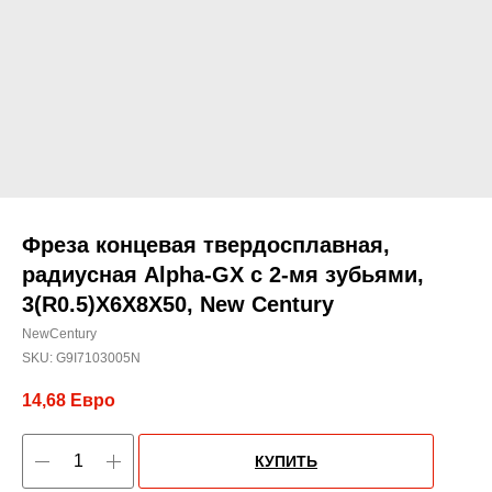
Фреза концевая твердосплавная,
радиусная Alpha-GX c 2-мя зубьями,
3(R0.5)X6X8X50, New Century
NewCentury
SKU:
G9I7103005N
14,68
Евро
КУПИТЬ