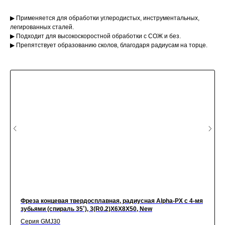
▶ Применяется для обработки углеродистых, инструментальных,
легированных сталей.
▶ Подходит для высокоскоростной обработки с СОЖ и без.
▶ Препятствует образованию сколов, благодаря радиусам на торце.
Фреза концевая твердосплавная, радиусная Alpha-PX c 4-мя
зубьями (спираль 35˚), 3(R0.2)X6X8X50, New
Серия GMJ30