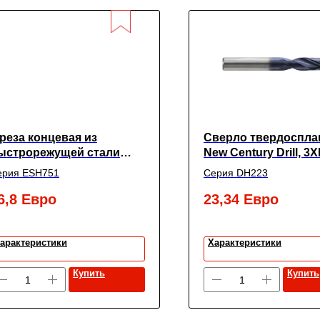
реза концевая из
Сверло твердоспла
ыстрорежущей стали
New Century Drill, 3X
UPER HARDENED
покрытием TiАIN,
ерия ESH751
Серия DH223
ногозубая с углом
6.9X8X34X79
пирали 30° черновая с
6,8
Евро
23,34
Евро
рупной насечкой
короченная,
4X12X26X83, New Century
арактеристики
Характеристики
Купить
Купить