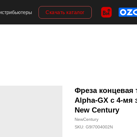
Скачать каталог
истрибьютеры
Фреза концевая 
Alpha-GX c 4-мя 
New Century
NewCentury
SKU:
G9I7004002N