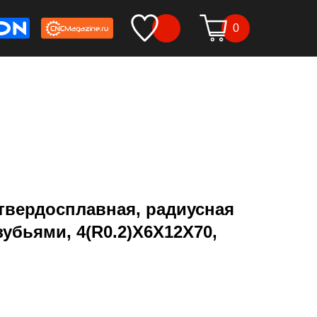
0
твердосплавная, радиусная
зубьями, 4(R0.2)X6X12X70,