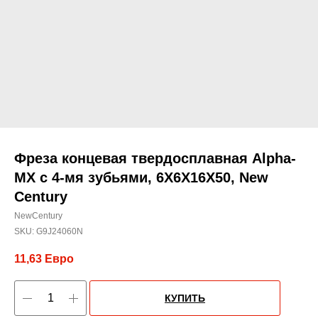
Фреза концевая твердосплавная Alpha-
MX c 4-мя зубьями, 6X6X16X50, New
Century
NewCentury
SKU:
G9J24060N
11,63
Евро
КУПИТЬ