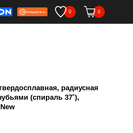
0
0
твердосплавная, радиусная
зубьями (спираль 37˚),
 New