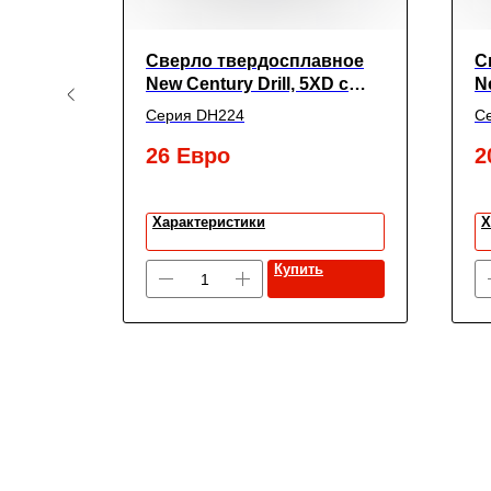
ежущей
Сверло твердосплавное
С
SS(M2)
New Century Drill, 5XD с
N
.0L
покрытием TiАIN,
п
Серия DH224
С
5.6X6X44X82
1
26
Евро
2
Характеристики
Х
Купить