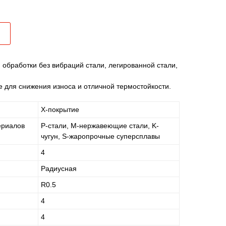
обработки без вибраций стали, легированной стали,
 для снижения износа и отличной термостойкости.
X-покрытие
ериалов
P-стали, M-нержавеющие стали, K-
чугун, S-жаропрочные суперсплавы
4
Радиусная
R0.5
4
4