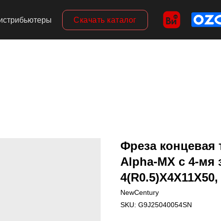
Скачать каталог
истрибьютеры
Фреза концевая 
Alpha-MX c 4-мя 
4(R0.5)X4X11X50,
NewCentury
SKU:
G9J25040054SN