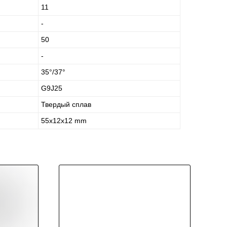
11
-
50
-
35°/37°
G9J25
Твердый сплав
55x12x12 mm