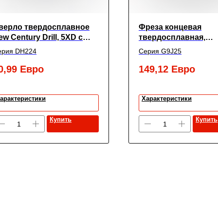
верло твердосплавное
Фреза концевая
ew Century Drill, 5XD с
твердосплавная,
окрытием TiАIN,
радиусная Alpha-MX
ерия DH224
Серия G9J25
.8X3X16X55
зубьями (спираль 37
16(R3.0)X16X40X100,
0,99
Евро
149,12
Евро
арактеристики
Характеристики
Купить
Купить