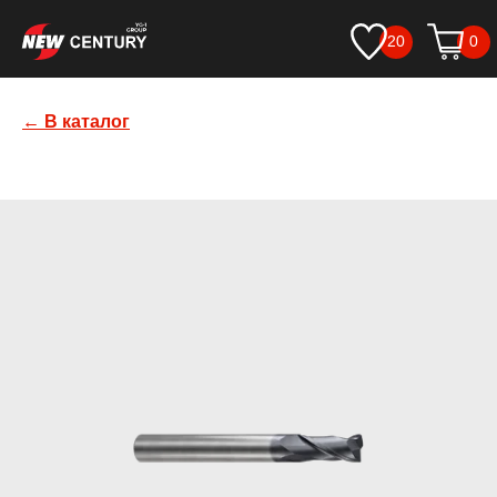
20
0
← В каталог