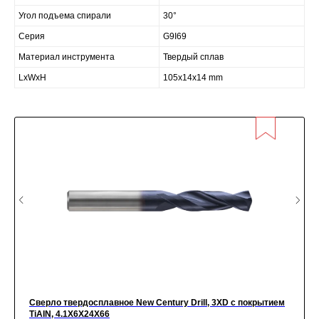
Угол подъема спирали
30°
Серия
G9I69
Материал инструмента
Твердый сплав
LxWxH
105x14x14 mm
Сверло твердосплавное New Century Drill, 3XD с покрытием
TiАIN, 4.1X6X24X66