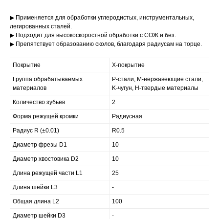
▶ Применяется для обработки углеродистых, инструментальных,
легированных сталей.
▶ Подходит для высокоскоростной обработки с СОЖ и без.
▶ Препятствует образованию сколов, благодаря радиусам на торце.
Покрытие
X-покрытие
Группа обрабатываемых
P-стали, M-нержавеющие стали,
материалов
K-чугун, H-твердые материалы
Количество зубьев
2
Форма режущей кромки
Радиусная
Радиус R (±0.01)
R0.5
Диаметр фрезы D1
10
Диаметр хвостовика D2
10
Длина режущей части L1
25
Длина шейки L3
-
Общая длина L2
100
Диаметр шейки D3
-